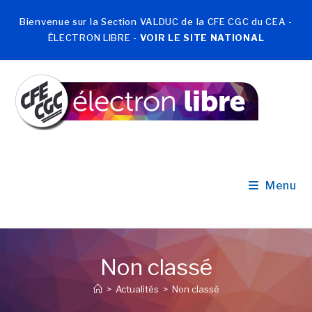
Bienvenue sur la Section VALDUC de la CFE CGC du CEA -
ÉLECTRON LIBRE -
VOIR LE SITE NATIONAL
Menu
Non classé
>
Actualités
>
Non classé